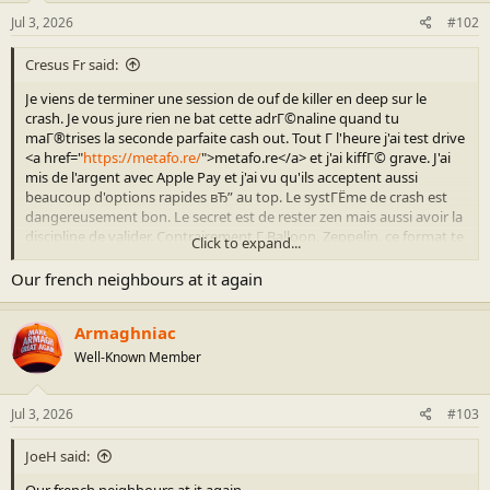
Jul 3, 2026
#102
Cresus Fr said:
Je viens de terminer une session de ouf de killer en deep sur le
crash. Je vous jure rien ne bat cette adrГ©naline quand tu
maГ®trises la seconde parfaite cash out. Tout Г l'heure j'ai test drive
<a href="
https://metafo.re/
">metafo.re</a> et j'ai kiffГ© grave. J'ai
mis de l'argent avec Apple Pay et j'ai vu qu'ils acceptent aussi
beaucoup d'options rapides вЂ” au top. Le systГЁme de crash est
dangereusement bon. Le secret est de rester zen mais aussi avoir la
discipline de valider. Contrairement Г Balloon, Zeppelin, ce format te
Click to expand...
donne de vraies dГ©cisions en temps rГ©el. Un casino sГ©rieux
pour tous les joueurs de l'Hexagone. Service client rГ©actif. Testez-
Our french neighbours at it again
le sur
https://metafo.re/
et vous verrez par vous-mГЄme Г quel
point c'est bon!
Armaghniac
Well-Known Member
Jul 3, 2026
#103
JoeH said:
Our french neighbours at it again