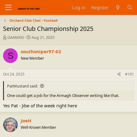
Log in
Register
Orchard Club Chat - Football
Senior Club Championship 2025
T
S
GAAMAD
Aug 21, 2025
h
t
r
a
southsniper97-02
S
e
r
New Member
a
t
d
d
s
a
Oct 24, 2025
#101
t
t
a
e
PatMustard said:
r
t
One could get a job for the Armagh Observer writing like that.
e
r
Yes Pat - Jibe of the week right here
JoeH
Well-Known Member