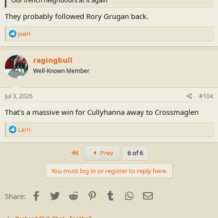
They probably followed Rory Grugan back.
R
JoeH
e
a
c
ragingbull
t
Well-Known Member
i
o
n
s
Jul 3, 2026
#104
:
That's a massive win for Cullyhanna away to Crossmaglen
R
Larri
e
a
c
First
Prev
6 of 6
t
i
You must log in or register to reply here.
o
n
s
Facebook
Twitter
Reddit
Pinterest
Tumblr
WhatsApp
Email
Share:
: